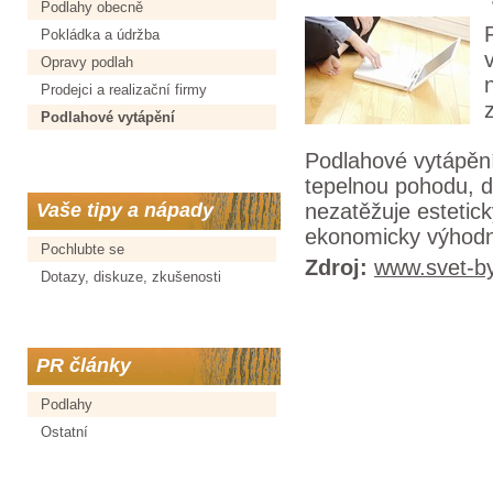
Podlahy obecně
Pokládka a údržba
Opravy podlah
Prodejci a realizační firmy
Podlahové vytápění
Podlahové vytápění
tepelnou pohodu, dí
nezatěžuje estetick
Vaše tipy a nápady
ekonomicky výhod
Pochlubte se
Zdroj:
www.svet-by
Dotazy, diskuze, zkušenosti
PR články
Podlahy
Ostatní