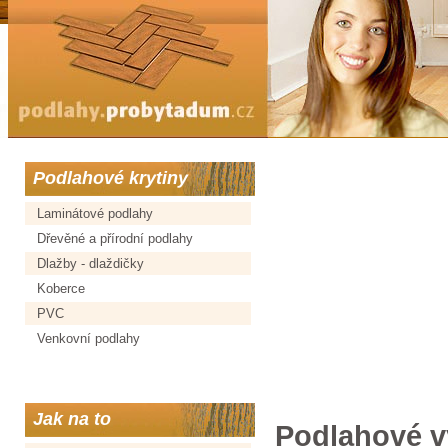
Podlahové krytiny
Laminátové podlahy
Dřevěné a přírodní podlahy
Dlažby - dlaždičky
Koberce
PVC
Venkovní podlahy
Jak na to
Podlahové vy