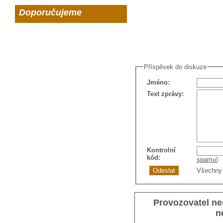
Doporučujeme
Příspěvek do diskuze
Jméno
:
Text zprávy
:
Kontrolní
kód
:
spamu
)
Všechny 
Provozovatel ne
n