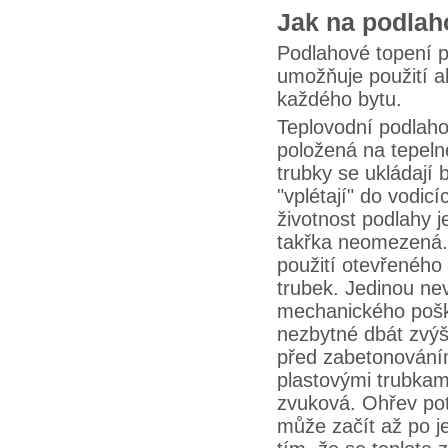
Jak na podlah
Podlahové topení p
umožňuje použití al
každého bytu.
Teplovodní podlaho
položená na tepelné
trubky se ukládají 
"vplétají" do vodic
životnost podlahy je
takřka neomezená.
použití otevřeného
trubek. Jedinou ne
mechanického pošk
nezbytné dbát zvýš
před zabetonování
plastovými trubkami
zvuková. Ohřev pot
může začít až po j