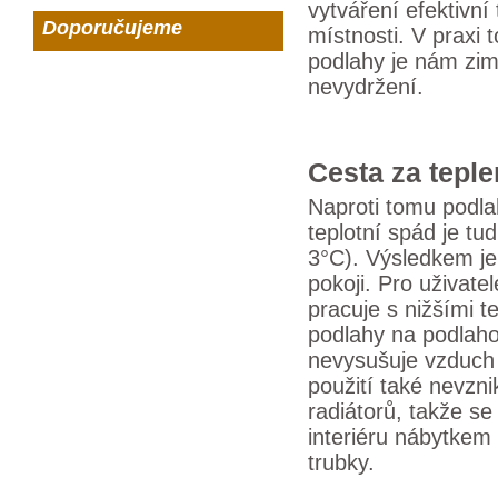
vytváření efektivn
Doporučujeme
místnosti. V praxi
podlahy je nám zim
nevydržení.
Cesta za tepl
Naproti tomu podla
teplotní spád je t
3°C). Výsledkem je
pokoji. Pro uživate
pracuje s nižšími 
podlahy na podlaho
nevysušuje vzduch v
použití také nevzni
radiátorů, takže se
interiéru nábytkem
trubky.