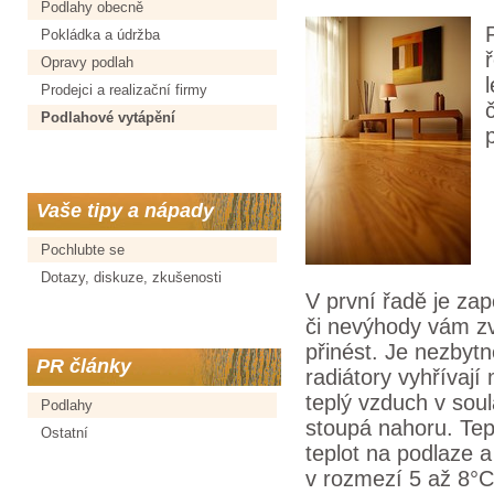
Podlahy obecně
Pokládka a údržba
Opravy podlah
Prodejci a realizační firmy
Podlahové vytápění
Vaše tipy a nápady
Pochlubte se
Dotazy, diskuze, zkušenosti
V první řadě je zap
či nevýhody vám z
přinést. Je nezbytn
PR články
radiátory vyhřívají
teplý vzduch v soul
Podlahy
stoupá nahoru. Tepl
Ostatní
teplot na podlaze 
v rozmezí 5 až 8°C