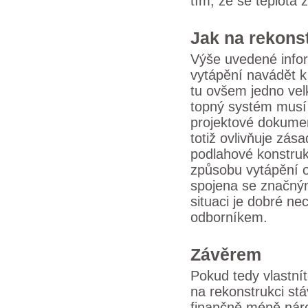
tím, že se teplota
Jak na rekons
Výše uvedené info
vytápění navádět k
tu ovšem jedno vel
topný systém musí 
projektové dokumen
totiž ovlivňuje zás
podlahové konstruk
způsobu vytápění 
spojena se značným
situaci je dobré n
odborníkem.
Závěrem
Pokud tedy vlastnít
na rekonstrukci stá
finančně méně nár