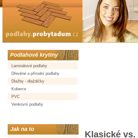
Podlahové krytiny
Laminátové podlahy
Dřevěné a přírodní podlahy
Dlažby - dlaždičky
Koberce
PVC
Venkovní podlahy
Jak na to
Klasické vs.