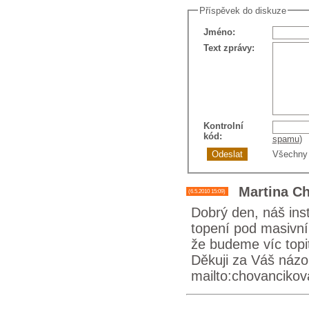
Příspěvek do diskuze
Jméno
:
Text zprávy
:
Kontrolní
kód
:
spamu
)
Všechny 
Martina C
(6.5.2010 15:09)
Dobrý den, náš ins
topení pod masivní
že budeme víc topit
Děkuji za Váš názo
mailto:chovanciko